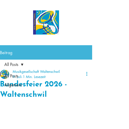
Beitrag
All Posts
Musikgesellschaft Waltenschwil
All Posts
9. Juli
1 Min. Lesezeit
Bundesfeier 2026 -
Allgemein
Waltenschwil